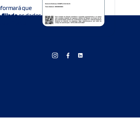
 informará que
filiado
os dados
stá filiado.