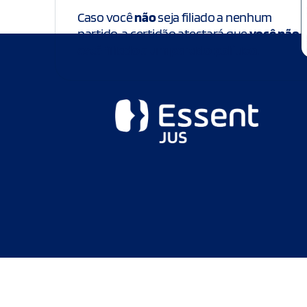
Caso você
não
seja filiado a nenhum
partido, a certidão atestará que
você não
está filiado a um partido político.