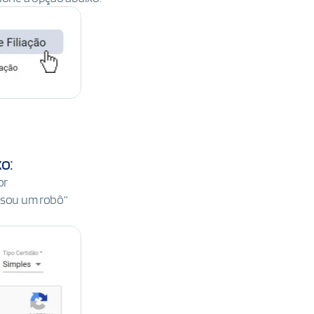
xo:
or
o sou um robô”
o