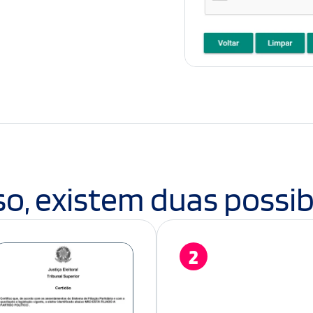
so, existem duas possib
2