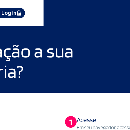
Login
ação a sua
ria?
Acesse
1
Em seu navegador, acesse 