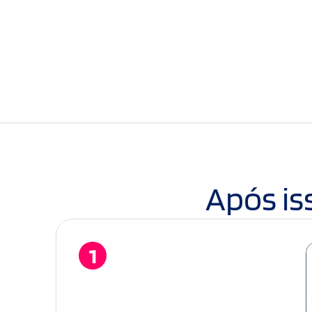
Após is
1