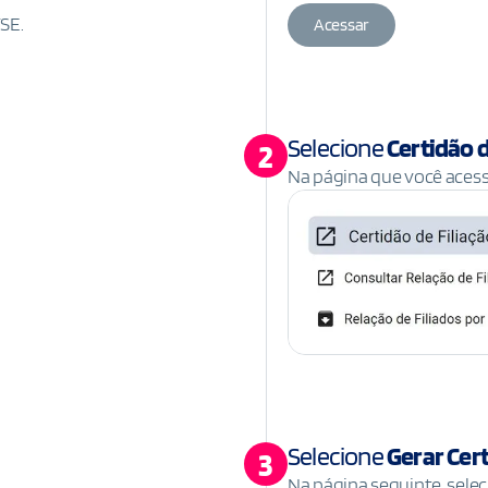
TSE.
Acessar
Selecione
Certidão d
2
Na página que você acess
Selecione
Gerar Cert
3
Na página seguinte, selec